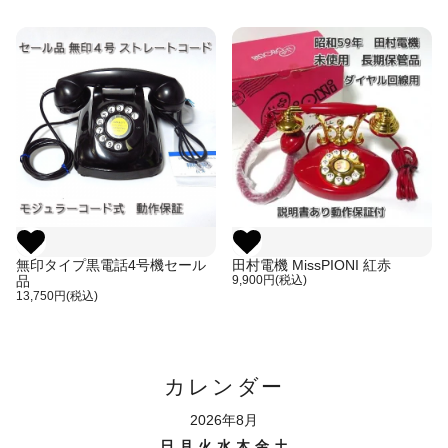
無印タイプ黒電話4号機セール
田村電機 MissPIONI 紅赤
品
9,900円(税込)
13,750円(税込)
カレンダー
2026年8月
日
月
火
水
木
金
土