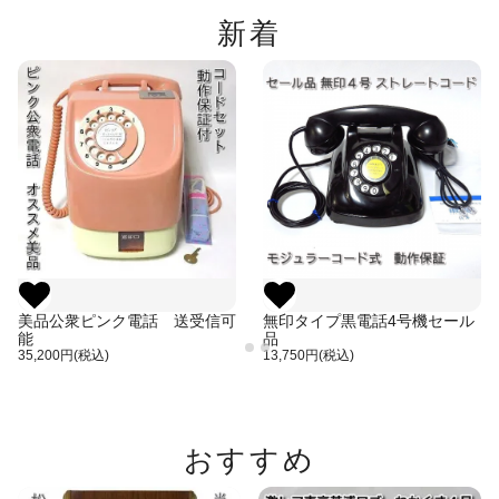
新着
美品公衆ピンク電話 送受信可
無印タイプ黒電話4号機セール
能
品
35,200円(税込)
13,750円(税込)
おすすめ