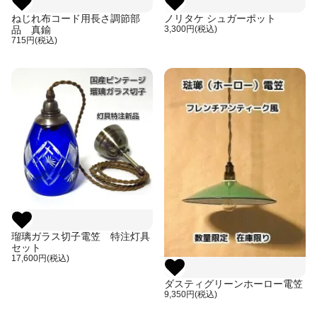
ねじれ布コード用長さ調節部
ノリタケ シュガーポット
品 真鍮
3,300円(税込)
715円(税込)
瑠璃ガラス切子電笠 特注灯具
セット
17,600円(税込)
ダスティグリーンホーロー電笠
9,350円(税込)