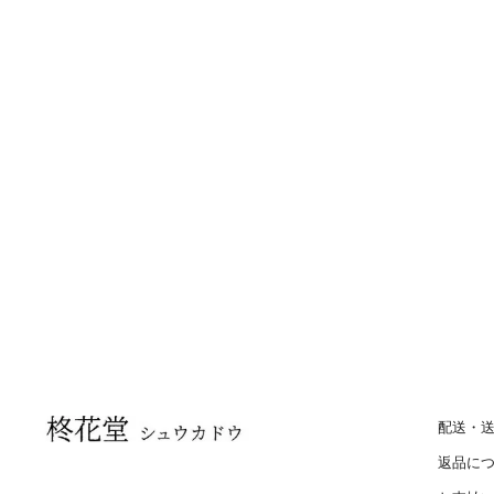
配送・
返品に