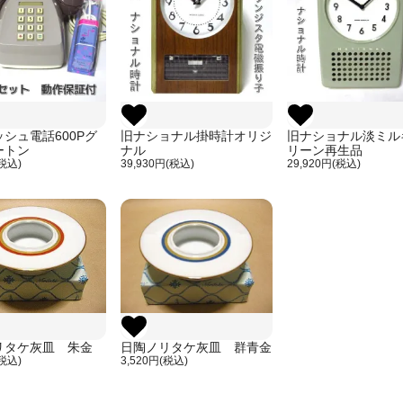
シュ電話600Pグ
旧ナショナル掛時計オリジ
旧ナショナル淡ミル
ートン
ナル
リーン再生品
(税込)
39,930円(税込)
29,920円(税込)
リタケ灰皿 朱金
日陶ノリタケ灰皿 群青金
(税込)
3,520円(税込)