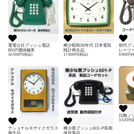
電電公社プッシュ電話
稀少昭和30年代 日本電気
初代プッ
601P濃緑極美
時計再生品
レーツ
16,500円(税込)
17,600円(税込)
9,900円
日陶ノ
3,520円
ナショナルモザイクガラス
稀少黒プッシュ601-P長期
再生品
保存美品