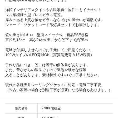
洋館インテリアスタイルや古民家再生物件にもイチオシ！
ツル葉模様の型プレスガラス電笠。
厚みのある上質な被せガラスならではの風合いが素敵です。
シェード・ソケットコード吊灯具セットでお届けします。
笠の重さ約1キロ 壁面スイッチ式 新品PSE規格
直径約18cm 高さ24cm 天井から笠下まで約75㎝
電球は付属しませんのでお手元にてご用意ください。
100WタイプのLED電球OK（実質消費電力15W程度）
手作り品につき、笠には若干の個体差があります。
また、昔ながらの製法ですので気泡や細かな煤等
入ることがあります。素材特性ですのでご了承ください。
現代の各種天井シーリングソケットに対応・電気工事不要。
（※古い家屋の場合は別途工事が必要になる場合もあります。）
販売価格
9,900円(税込)