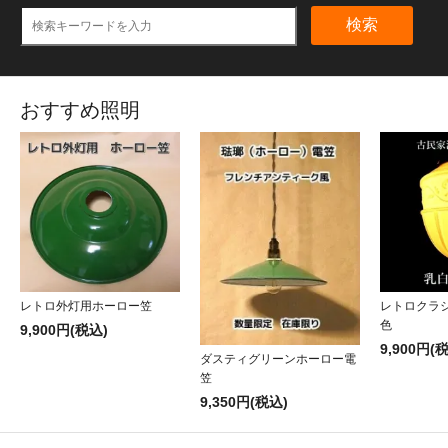
検索
おすすめ照明
レトロ外灯用ホーロー笠
レトロクラ
色
9,900円(税込)
9,900円(
ダスティグリーンホーロー電
笠
9,350円(税込)