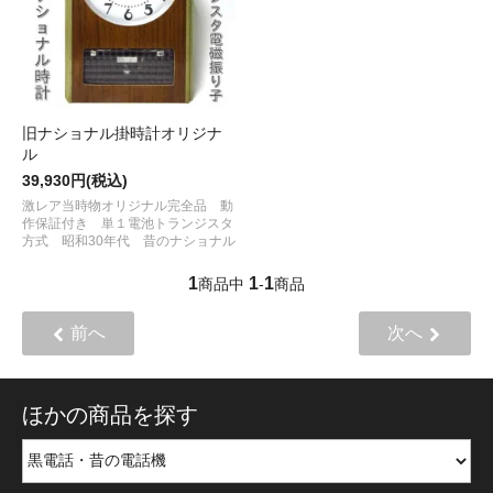
旧ナショナル掛時計オリジナ
ル
39,930円(税込)
激レア当時物オリジナル完全品 動
作保証付き 単１電池トランジスタ
方式 昭和30年代 昔のナショナル
1
1
1
商品中
-
商品
前へ
次へ
ほかの商品を探す