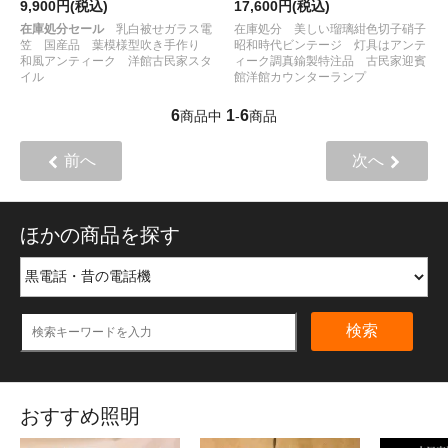
9,900円(税込)
17,600円(税込)
在庫処分セール
乳白被せガラス電
在庫処分 美しい瑠璃紺色切子硝子
笠 国産品 葉模様型吹き手作り
昭和時代ビンテージ 灯具はアンテ
和風アンティーク 洋館古民家スタ
ィーク調真鍮製特注品 古民家迎賓
イル
館洋館カウンターランプ
6
1
6
商品中
-
商品
前へ
次へ
ほかの商品を探す
検索
おすすめ照明