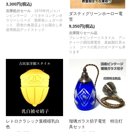
3,300円(税込)
在庫処分セール
1970年代ジャパ
ダスティグリーンホーロー電
ンビンテージ ノリタケコンテンポ
笠
ラリーシリーズ 翡翠色シュガーポ
ット 田舎の食器店よりお蔵出し未
9,350円(税込)
使用新品デッドストック
在庫限りセール品
フレンチビンテージスタイル アン
ティーク調琺瑯電笠 真鍮製灯具セ
ット コードの長さのオーダーも承
ります
レトロクラシック葉模様乳白
瑠璃ガラス切子電笠 特注灯
色
具セット