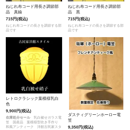
ねじれ布コード用長さ調節部
ねじれ布コード用長さ調節部
品 真鍮
品 黒
715円(税込)
715円(税込)
ねじれ布コードの長さを調節する部
ねじれ布コードの長さを調節する部
品です
品です
レトロクラシック葉模様乳白
色
9,900円(税込)
ダスティグリーンホーロー電
在庫処分セール
乳白被せガラス電
笠
笠 国産品 葉模様型吹き手作り
和風アンティーク 洋館古民家スタ
9,350円(税込)