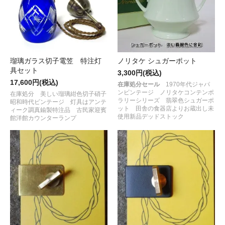
瑠璃ガラス切子電笠 特注灯
ノリタケ シュガーポット
具セット
3,300円(税込)
17,600円(税込)
在庫処分セール
1970年代ジャパ
ンビンテージ ノリタケコンテンポ
在庫処分 美しい瑠璃紺色切子硝子
ラリーシリーズ 翡翠色シュガーポ
昭和時代ビンテージ 灯具はアンテ
ット 田舎の食器店よりお蔵出し未
ィーク調真鍮製特注品 古民家迎賓
使用新品デッドストック
館洋館カウンターランプ