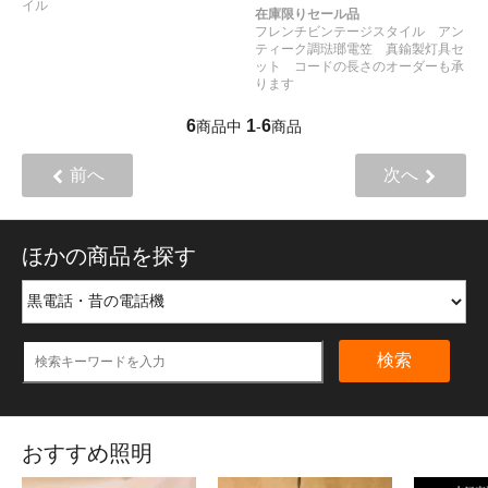
イル
在庫限りセール品
フレンチビンテージスタイル アン
ティーク調琺瑯電笠 真鍮製灯具セ
ット コードの長さのオーダーも承
ります
6
1
6
商品中
-
商品
前へ
次へ
ほかの商品を探す
検索
おすすめ照明